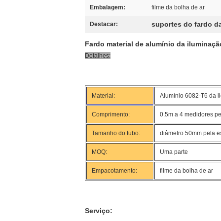
Embalagem:
filme da bolha de ar
suportes do fardo d
Destacar:
Fardo material de alumínio da iluminaçã
Detalhes:
Material:
Alumínio 6082-T6 da l
Comprimento:
0.5m a 4 medidores pe
Tamanho do tubo:
diâmetro 50mm pela 
MOQ:
Uma parte
Empacotamento:
filme da bolha de ar
Serviço: