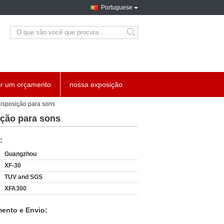
Portuguese
search
ir um orçamento
nossa exposição
disposição para sons
ição para sons
:
Guangzhou
XF-30
TUV and SGS
XFA300
ento e Envio: