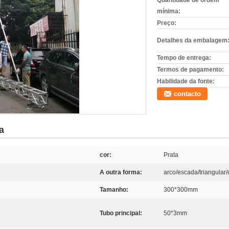
Quantidade de ordem
mínima:
Preço:
Detalhes da embalagem
Tempo de entrega:
Termos de pagamento:
Habilidade da fonte:
contacto
a
cor:
Prata
A outra forma:
arco/escada/triangular
Tamanho:
300*300mm
e
Tubo principal:
50*3mm