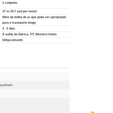
1 conjunto
37 to 39.7 usd per meter
filme da bolha de ar que pode ser apropriado
:
para o transporte longo
3 - 5 dias
À saída da fábrica, T/T, Western Union
500pcs/month
/quadrado