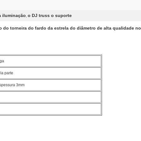
a iluminação
o DJ truss o suporte
,
o do torneira do fardo da estrela do diâmetro de alta qualidade 
iga
la parte
espessura 3mm