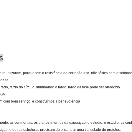
s
 reutilizaram, porque tem a resistência de corrosão alta, não-tóxica com o soldado
espesa
drado, fardo do círculo, iluminando o fardo, fardo da fase pode ser oferecido
o GV
dem com bom serviço, e construímos a benevolência
to, as cerimônias, os planos internos da exposição, o estúdio, o estúdio, as con
sição, e outras estruturas precisam de encontrar uma variedade de projetos.