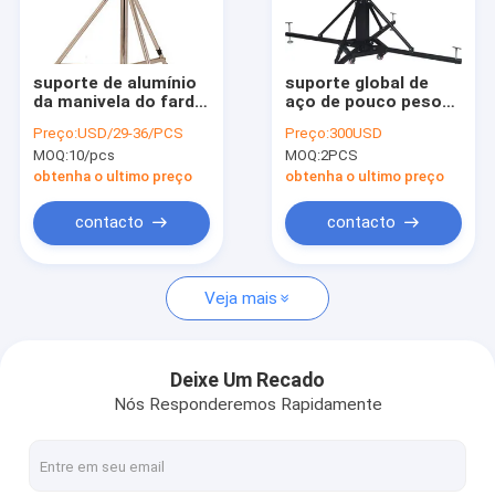
Fale Conosco
Our Exhibition
suporte de alumínio
suporte global de
da manivela do fardo
aço de pouco peso
da fotografia
da manivela do fardo
Preço:
USD/29-36/PCS
Preço:
300USD
profissional de 1-
da altura de 6m para
MOQ:
10/pcs
MOQ:
2PCS
1.8M para a luz do
o fardo da
Treliça de fase de alumínio
flash do estúdio
iluminação do evento
obtenha o ultimo preço
obtenha o ultimo preço
Fardo quadrado de alumínio
contacto
contacto
Fardo de alumínio do triângulo
Veja mais
Iluminação Truss Estágio
Maletas de ferramentas de alumínio
Deixe Um Recado
Nós Responderemos Rapidamente
Plataforma móvel da fase
Fardo do círculo