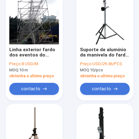
Linha exterior fardo
Suporte de alumínio
dos eventos do
da manivela do fardo
orador da
da fotografia para a
Preço:
8 USD/M
Preço:
USD/29-36/PCS
disposição, conjunto
luz 1-1.8M do flash
MOQ:
10 m
MOQ:
10/pcs
do fardo da camada
do estúdio
fácil de usar
obtenha o ultimo preço
obtenha o ultimo preço
contacto
contacto
Casa
produtos
Quem Somos