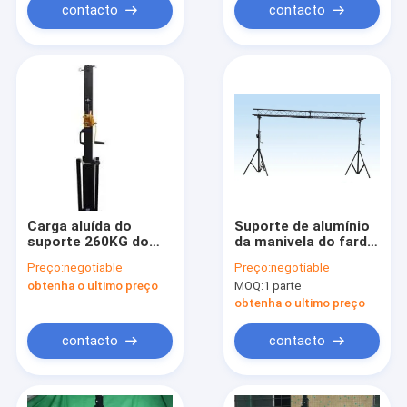
contacto
contacto
Carga aluída do
Suporte de alumínio
suporte 260KG do
da manivela do fardo
fardo do suporte da
do telhado do
Preço:
negotiable
Preço:
negotiable
iluminação do
torneira para a torre
obtenha o ultimo preço
MOQ:
1 parte
fardo/tevê
de levantamento de
/Telescopic do
obtenha o ultimo preço
suporte do elevador
do fardo do orador
contacto
contacto
do fardo da tela do
diodo emissor de luz