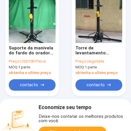
Suporte da manivela
Torre de
do fardo do orador
levantamento
da iluminação do
telescópica clara
Preço:
USD100 Piece
Preço:
negotiate
evento/suporte claro
resistente do
MOQ:
1 parte
MOQ:
1 parte
resistente de
suporte do punho
levantamento
aluído/do suporte do
obtenha o ultimo preço
obtenha o ultimo preço
telescópico do
elevador fardo do
punho aluído de
orador
contacto
contacto
Tower/6m,
profissional
Economize seu tempo
Deixe-nos contatar os melhores produtos
com você.