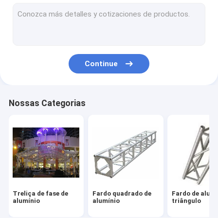
Acoplador do fardo
Plataformas portáteis da fase
Plataforma acrílica da fase
Continue
Caso do vôo da cremalheira
suportes do fardo da iluminação
Nossas Categorias
Suporte da manivela do fardo
Treliça de fase de
Fardo quadrado de
Fardo de alumí
alumínio
alumínio
triângulo