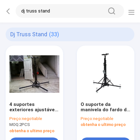
Dj Truss Stand
(33)
4 suportes
O suporte da
exteriores ajustáveis
manivela do fardo do
da manivela do fardo
concerto/fardo
Preço:
negotiable
Preço:
negotiable
do concerto de
exteriores da
MOQ:
2PCS
obtenha o ultimo preço
Leval/DJ global
iluminação está
Truss suportes
obtenha o ultimo preço