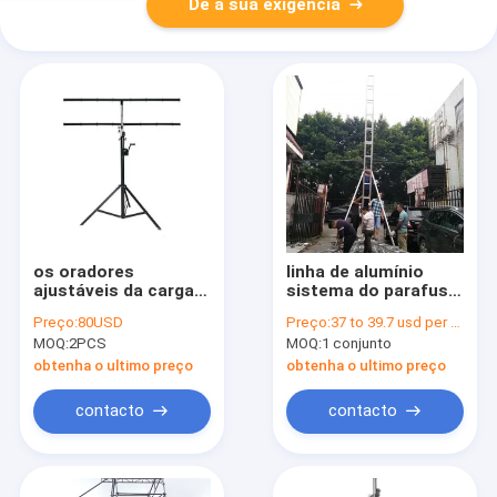
Dê a sua exigência
os oradores
linha de alumínio
ajustáveis da carga
sistema do parafuso
da altura 40kg de 4M
da altura de 6m do
Preço:
80USD
Preço:
37 to 39.7 usd per meter
que iluminam o fardo
fardo do orador da
MOQ:
2PCS
MOQ:
1 conjunto
dos suportes do
disposição para sons
fardo/DJ estão 2
obtenha o ultimo preço
obtenha o ultimo preço
medidores de altura
contacto
contacto