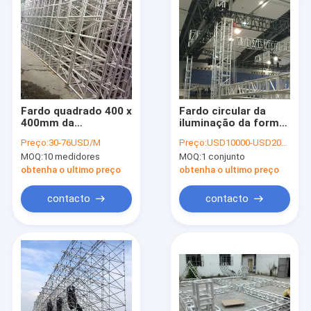
Fardo quadrado 400 x
Fardo circular da
400mm da
iluminação da forma
iluminação da fase
exterior para o
Preço:
30-76USD/M
Preço:
USD10000-USD20000/SET
do parafuso com
evento do show
MOQ:
10 medidores
MOQ:
1 conjunto
material de alumínio
radiofónico da
música
obtenha o ultimo preço
obtenha o ultimo preço
contacto
contacto
Casa
produtos
Quem Somos