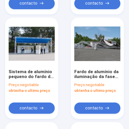
contacto
contacto
Sistema de alumínio
Fardo de alumínio da
pequeno do fardo da
iluminação da fase
luz da fase para a
6082-T6
Preço:
negotiable
Preço:
negotiable
exposição da borda
obtenha o ultimo preço
obtenha o ultimo preço
da estrada
contacto
contacto