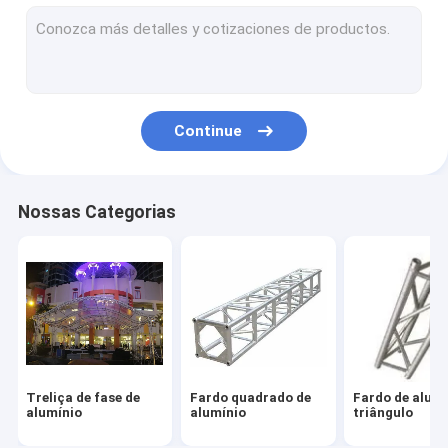
Acoplador do fardo
Plataformas portáteis da fase
Plataforma acrílica da fase
Continue
Caso do vôo da cremalheira
suportes do fardo da iluminação
Nossas Categorias
Suporte da manivela do fardo
Treliça de fase de
Fardo quadrado de
Fardo de alumí
alumínio
alumínio
triângulo