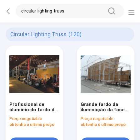
Circular Lighting Truss
(120)
Profissional de
Grande fardo da
alumínio do fardo da
iluminação da fase
iluminação da fase
Não-tóxico para o
Preço:
negotiable
Preço:
negotiable
para o fardo da feira
desempenho exterior
obtenha o ultimo preço
obtenha o ultimo preço
automóvel