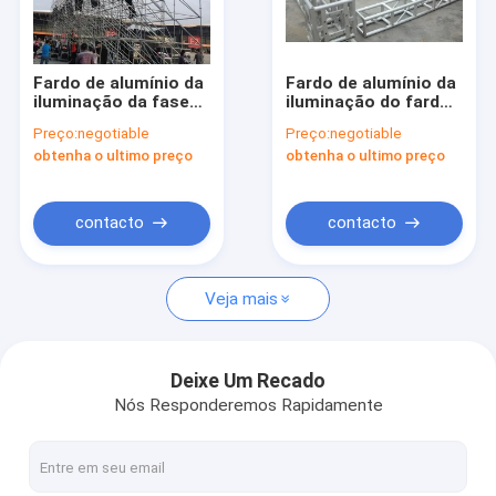
Fale Conosco
Our Exhibition
Fardo de alumínio da
Fardo de alumínio da
iluminação da fase
iluminação do fardo,
para o fardo da feira
da fase 6082-T6 para
Preço:
negotiable
Preço:
negotiable
profissional,
a construção do
obtenha o ultimo preço
obtenha o ultimo preço
resistência de
suporte da
Treliça de fase de alumínio
corrosão
exposição e o fardo
da fase
Fardo quadrado de alumínio
contacto
contacto
Fardo de alumínio do triângulo
Veja mais
Iluminação Truss Estágio
Maletas de ferramentas de alumínio
Deixe Um Recado
Nós Responderemos Rapidamente
Plataforma móvel da fase
Fardo do círculo