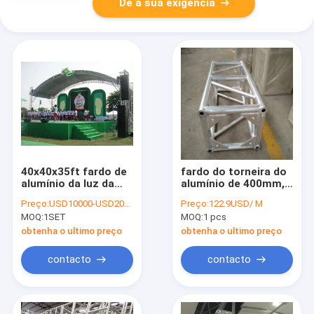
Dê a sua exigência
40x40x35ft fardo de
fardo do torneira do
alumínio da luz da
alumínio de 400mm,
fase do telhado do
fardo da iluminação
Preço:
USD10000-USD20000/SET
Preço:
122.9USD/ M
arco da carga alta de
do DJ da exposição
MOQ:
1SET
MOQ:
1 pcs
4 colunas para
com o filme da bolha
eventos modernos
de ar
obtenha o ultimo preço
obtenha o ultimo preço
da mostra
contacto
contacto