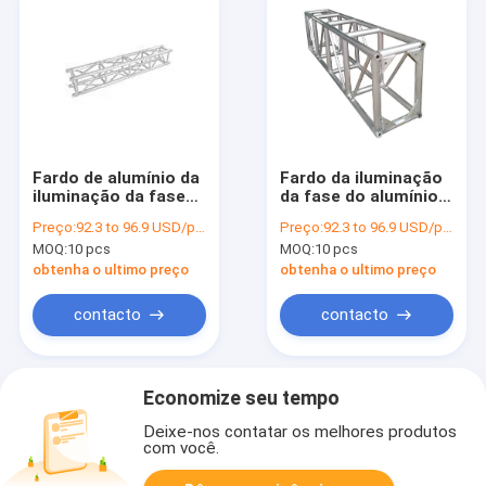
Fardo de alumínio da
Fardo da iluminação
iluminação da fase
da fase do alumínio
para atividades de
350*350mm para
Preço:
92.3 to 96.9 USD/pcs
Preço:
92.3 to 96.9 USD/pcs
múltiplos propósitos
atividades de
MOQ:
10 pcs
MOQ:
10 pcs
múltiplos propósitos
obtenha o ultimo preço
obtenha o ultimo preço
contacto
contacto
Economize seu tempo
Deixe-nos contatar os melhores produtos
com você.