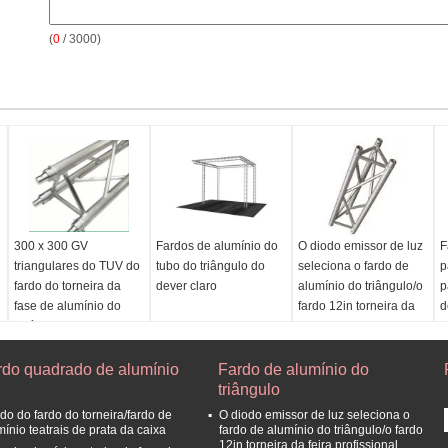
(
0
/ 3000)
300 x 300 GV
Fardos de alumínio do
O diodo emissor de luz
F
triangulares do TUV do
tubo do triângulo do
seleciona o fardo de
p
fardo do torneira da
dever claro
alumínio do triângulo/o
p
fase de alumínio do
fardo 12in torneira da
d
milímetro
feira profissional
i
Tamanho:
600*760mm
rdo quadrado de alumínio
a 200*200mm
Fardo de alumínio do
Cinta:
25*2mm
triângulo
Material:
Alumínio
do do fardo do torneira/fardo de
O diodo emissor de luz seleciona o
certificado:
TUV e GV
mínio teatrais de prata da caixa
fardo de alumínio do triângulo/o fardo
12in torneira da feira profissional