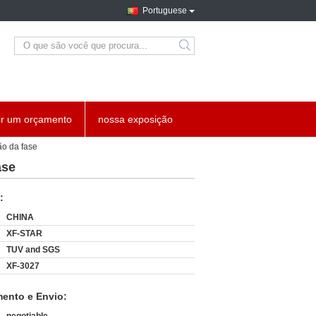
Portuguese
search
ir um orçamento
nossa exposição
ão da fase
ase
:
CHINA
XF-STAR
TUV and SGS
XF-3027
ento e Envio: