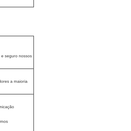
o e seguro nossos
dores a maioria
unicação
emos