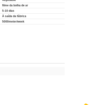
negotiable
:
filme da bolha de ar
5-10 dias
À saída da fábrica
5000meter/week