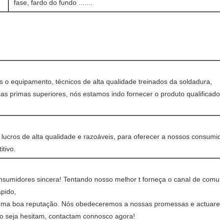
fase, fardo do fundo .......
s o equipamento, técnicos de alta qualidade treinados da soldadura,
ias primas superiores, nós estamos indo fornecer o produto qualificad
 lucros de alta qualidade e razoáveis, para oferecer a nossos consumi
tivo.
nsumidores sincera! Tentando nosso melhor t forneça o canal de com
ápido,
uma boa reputação. Nós obedeceremos a nossas promessas e actuar
o seja hesitam, contactam connosco agora!