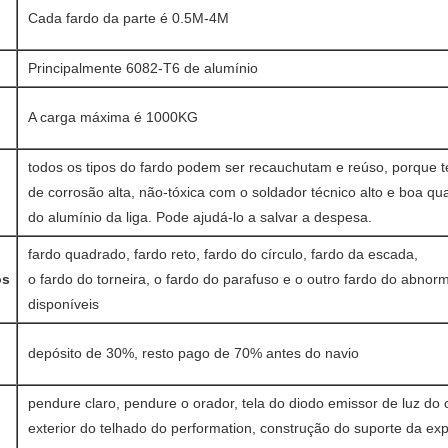
Cada fardo da parte é 0.5M-4M
Principalmente 6082-T6 de alumínio
A carga máxima é 1000KG
todos os tipos do fardo podem ser recauchutam e reúso, porque t
de corrosão alta, não-tóxica com o soldador técnico alto e boa qu
do alumínio da liga. Pode ajudá-lo a salvar a despesa.
fardo quadrado, fardo reto, fardo do círculo, fardo da escada,
os
o fardo do torneira, o fardo do parafuso e o outro fardo do abnorm
disponíveis
depósito de 30%, resto pago de 70% antes do navio
pendure claro, pendure o orador, tela do diodo emissor de luz do c
exterior do telhado do performation, construção do suporte da exp